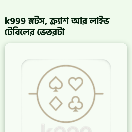
k999 স্লটস, ক্র্যাশ আর লাইভ
টেবিলের ভেতরটা