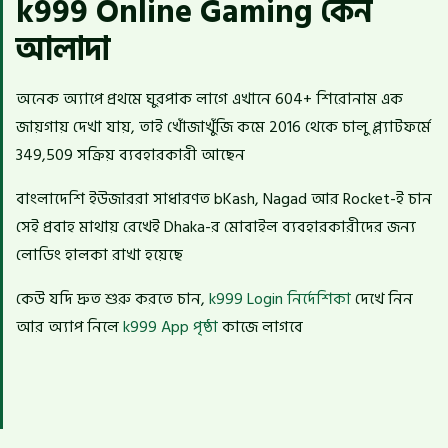
k999 Online Gaming কেন
আলাদা
অনেক অ্যাপে প্রথমে ঘুরপাক লাগে এখানে 604+ শিরোনাম এক
জায়গায় দেখা যায়, তাই খোঁজাখুঁজি কমে 2016 থেকে চালু প্ল্যাটফর্মে
349,509 সক্রিয় ব্যবহারকারী আছেন
বাংলাদেশি ইউজাররা সাধারণত bKash, Nagad আর Rocket-ই চান
সেই প্রবাহ মাথায় রেখেই Dhaka-র মোবাইল ব্যবহারকারীদের জন্য
লোডিং হালকা রাখা হয়েছে
কেউ যদি দ্রুত শুরু করতে চান,
k999 Login নির্দেশিকা
দেখে নিন
আর অ্যাপ নিলে
k999 App পৃষ্ঠা
কাজে লাগবে