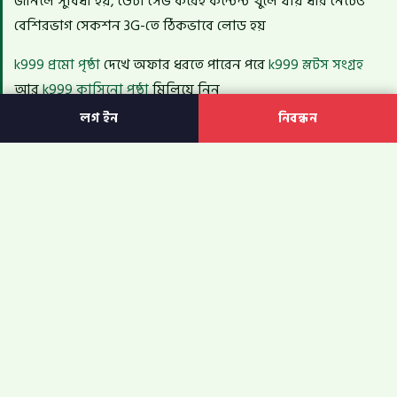
জানলে সুবিধা হয়, ডেটা সেভ করেই কন্টেন্ট খুলে যায় ধীর নেটেও
বেশিরভাগ সেকশন 3G-তে ঠিকভাবে লোড হয়
k999 প্রমো পৃষ্ঠা
দেখে অফার ধরতে পারেন পরে
k999 স্লটস সংগ্রহ
আর
k999 কাসিনো পৃষ্ঠা
মিলিয়ে নিন
লগ ইন
নিবন্ধন
কীভাবে শুরু করবেন
ধাপ 1
k999 Login খুলে বেসিক তথ্য দিন সাধারণত 2 মিনিটের
ভেতর কাজ শেষ হয়