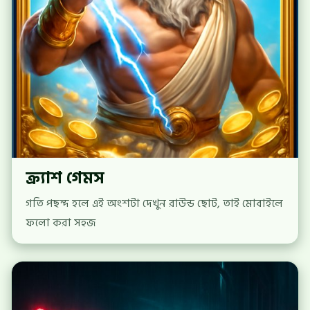
ক্র্যাশ গেমস
গতি পছন্দ হলে এই অংশটা দেখুন রাউন্ড ছোট, তাই মোবাইলে
ফলো করা সহজ