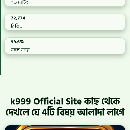
গড় রেটিং
72,774
রিভিউ
99.6%
সচল সময়
k999 Official Site কাছ থেকে
দেখলে যে 4টি বিষয় আলাদা লাগে