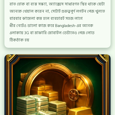
রাত হোক বা ব্যস্ত সন্ধ্যা, অ্যাক্সেস সাধারণত স্থির থাকে যেটা
অনেকে খেয়াল করেন না, সেটাই গুরুত্বপূর্ণ লগইন পেজ খুলতে
বারবার ঝামেলা কম হলে ব্যবহারই সহজ লাগে
ধীর নেটেও ভালো কাজ করে Bangladesh-এর অনেক
এলাকায় 3G বা মাঝারি মোবাইল ডেটাতেও পেজ লোড
ঠিকঠাক হয়