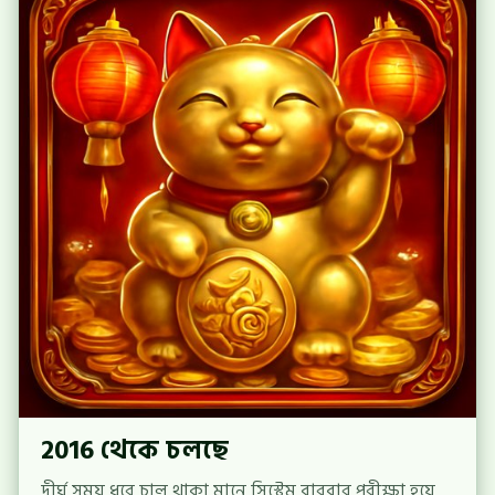
2016 থেকে চলছে
দীর্ঘ সময় ধরে চালু থাকা মানে সিস্টেম বারবার পরীক্ষা হয়ে