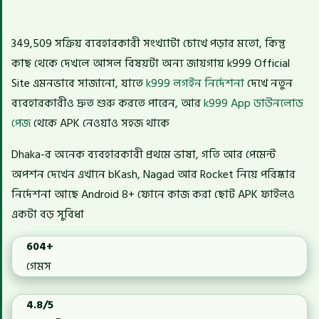
349,509 সক্রিয় ব্যবহারকারী সংখ্যাটা চোখে পড়ার মতো, কিন্তু
কাছ থেকে দেখলে আসল বিষয়টা অন্য জায়গায় k999 Official
Site এমনভাবে সাজানো, যাতে
k999 লগইন নির্দেশনা
দেখে নতুন
ব্যবহারকারীও দ্রুত শুরু করতে পারেন, আর
k999 App ডাউনলোড
পেজ
থেকে APK নেওয়াও সহজ থাকে
Dhaka-র অনেক ব্যবহারকারী প্রথমে ভাষা, গতি আর পেমেন্ট
অপশন দেখেন এখানে bKash, Nagad আর Rocket নিয়ে পরিষ্কার
নির্দেশনা আছে Android 8+ ফোনে কাজ করা ছোট APK ফাইলও
একটা বড় সুবিধা
604+
গেমস
4.8/5