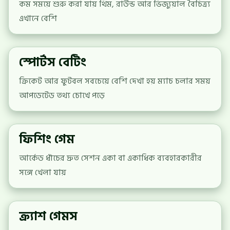
কম সময়ে শুরু করা যায় থিম, রাউন্ড আর ভিজ্যুয়াল বৈচিত্র্য
এখানে বেশি
স্পোর্টস বেটিং
ক্রিকেট আর ফুটবল সবচেয়ে বেশি দেখা হয় ম্যাচ চলার সময়
আপডেটেড তথ্য চোখে পড়ে
ফিশিং গেম
আর্কেড ধাঁচের দ্রুত সেশন একা বা একাধিক ব্যবহারকারীর
সঙ্গে খেলা যায়
ক্র্যাশ গেমস