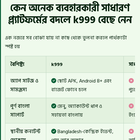
কেন অনেক ব্যবহারকারী সাধারণ
প্ল্যাটফর্মের বদলে k999 বেছে নেন
এক নজরে সব বোঝা যায় না কাছ থেকে তুলনা করলে পার্থক্যটা
স্পষ্ট হয়
বৈশিষ্ট্য
k999
সাধারণ
অ্যাপ সাইজ ও
ছোট APK, Android 8+ এবং
ভা
সামঞ্জস্য
বাজেট ফোনে চলে
পুরো
পূর্ণ বাংলা
মেনু, অ্যাকাউন্ট ধাপ ও
অন
সাপোর্ট
সহায়তা বাংলায়
ইংরে
স্থানীয় কনটেন্ট
Bangladesh-কেন্দ্রিক ইভেন্ট,
সা