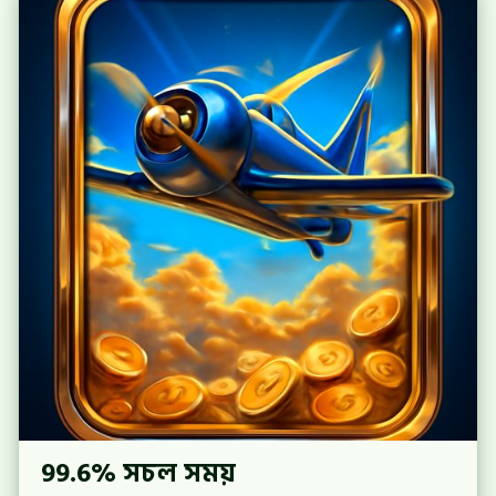
99.6% সচল সময়