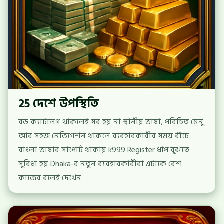
25 দেশে উপস্থিতি
বড় ক্যাটালগ থাকলেই সব হয় না স্থানীয় ভাষা, পরিচিত মেনু
আর সহজ নেভিগেশন থাকলে ব্যবহারকারীর সময় বাঁচে
বাংলা ভাষার সাপোর্ট থাকায় k999 Register ধাপ বুঝতে
সুবিধা হয় Dhaka-র নতুন ব্যবহারকারীরা এটাকে বেশ
কাজের বলেই দেখেন