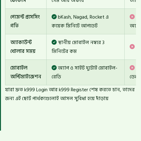
ফোকাস
গেম আর অফার
তালি
পেমেন্ট প্রসেসিং
bKash, Nagad, Rocket এ
স্ট
গতি
কয়েক মিনিটে আপডেট
অনেক
অ্যাকাউন্ট
স্থানীয় মোবাইল নম্বরে 3
বড়
খোলার সময়
মিনিটের কম
মোবাইল
অ্যাপ ও সাইট দুটোই মোবাইল-
কি
অপ্টিমাইজেশন
রেডি
ডেস্ক
যারা দ্রুত k999 Login আর k999 Register শেষ করতে চান, তাদের
জন্য এই ছোট পার্থক্যগুলোই আসল সুবিধা হয়ে দাঁড়ায়